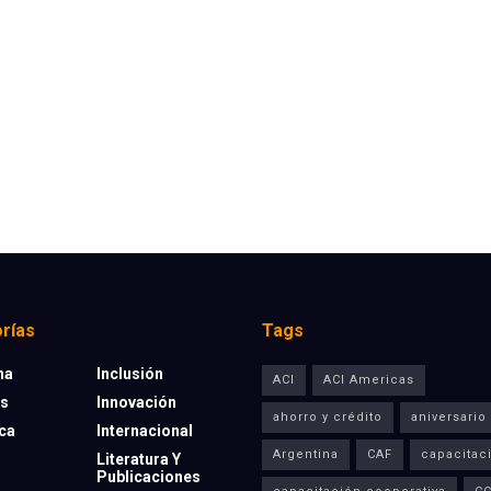
rías
Tags
na
Inclusión
ACI
ACI Americas
os
Innovación
ahorro y crédito
aniversario
eca
Internacional
Argentina
CAF
capacitac
Literatura Y
Publicaciones