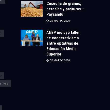
CU
Cosecha de granos,
cereales y pasturas –
Paysandú
20 MARZO 2026
ANEP incluyó taller
o
de cooperativismo
entre optativas de
Educación Media
Superior
20 MARZO 2026
s
ativas