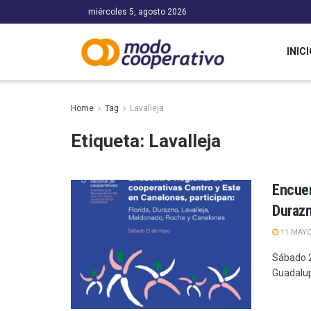
miércoles 5, agosto 2026
INICI
Home
Tag
Lavalleja
Etiqueta:
Lavalleja
Encuen
Durazn
11 MAYO
Sábado 2
Guadalupe