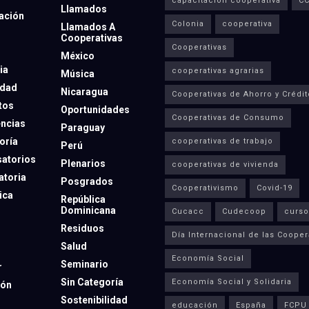
capacitación cooperativa
C
Llamados
ación
Colonia
cooperativa
Llamados A
Cooperativas
Cooperativas
México
ia
cooperativas agrarias
Música
dad
Nicaragua
Cooperativas de Ahorro y Crédit
tos
Oportunidades
Cooperativas de Consumo
ncias
Paraguay
oría
cooperativas de trabajo
Perú
atorios
Plenarios
cooperativas de vivienda
toria
Posgrados
Cooperativismo
Covid-19
ica
República
Dominicana
Cucacc
Cudecoop
curso
Residuos
Día Internacional de las Cooper
Salud
Economía Social
Seminario
r
Sin Categoría
Economía Social y Solidaria
ión
Sostenibilidad
educación
España
FCPU