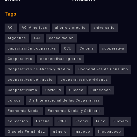
Tags
ACI
ACI Americas
ahorro y crédito
aniversario
Argentina
CAF
capacitación
capacitación cooperativa
CCU
Colonia
cooperativa
Cooperativas
cooperativas agrarias
Cooperativas de Ahorro y Crédito
Cooperativas de Consumo
cooperativas de trabajo
cooperativas de vivienda
Cooperativismo
Covid-19
Cucacc
Cudecoop
cursos
Día Internacional de las Cooperativas
Economía Social
Economía Social y Solidaria
educación
España
FCPU
Fecovi
Fucc
Fucvam
Graciela Fernández
género
Inacoop
Incubacoop