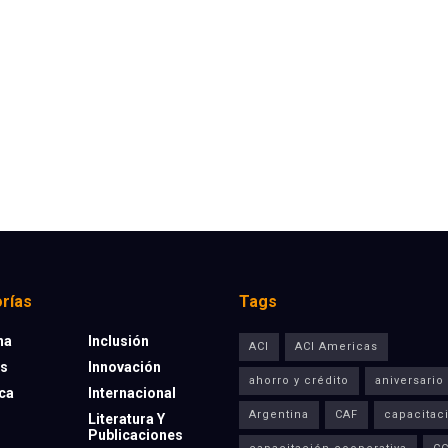
rías
Tags
na
Inclusión
ACI
ACI Americas
os
Innovación
ahorro y crédito
aniversario
eca
Internacional
Argentina
CAF
capacitac
Literatura Y
Publicaciones