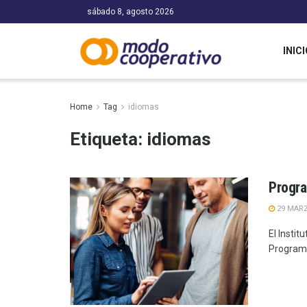
sábado 8, agosto 2026
INICI
Home
Tag
idiomas
Etiqueta:
idiomas
Progra
29 MARZ
El Instit
Programa