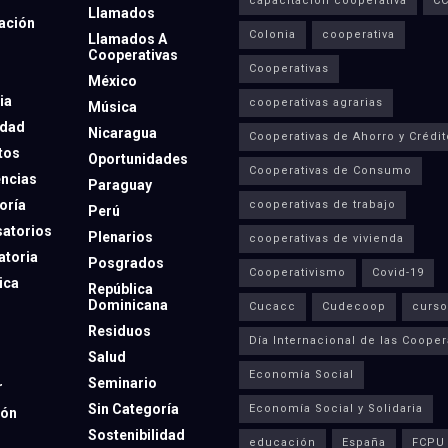
capacitación cooperativa
C
Llamados
ación
Colonia
cooperativa
Llamados A
Cooperativas
Cooperativas
México
ia
cooperativas agrarias
Música
dad
Nicaragua
Cooperativas de Ahorro y Crédit
tos
Oportunidades
Cooperativas de Consumo
ncias
Paraguay
oría
cooperativas de trabajo
Perú
atorios
Plenarios
cooperativas de vivienda
toria
Posgrados
Cooperativismo
Covid-19
ica
República
Dominicana
Cucacc
Cudecoop
curso
Residuos
Día Internacional de las Cooper
Salud
Economía Social
Seminario
r
Sin Categoría
Economía Social y Solidaria
ión
Sostenibilidad
educación
España
FCPU