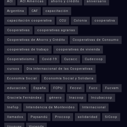
ACI
ACI Americas
ahorro y crédito
aniversario
Argentina
CAF
capacitación
capacitación cooperativa
CCU
Colonia
cooperativa
Cooperativas
cooperativas agrarias
Cooperativas de Ahorro y Crédito
Cooperativas de Consumo
cooperativas de trabajo
cooperativas de vivienda
Cooperativismo
Covid-19
Cucacc
Cudecoop
cursos
Día Internacional de las Cooperativas
Economía Social
Economía Social y Solidaria
educación
España
FCPU
Fecovi
Fucc
Fucvam
Graciela Fernández
género
Inacoop
Incubacoop
Inefop
Intendencia de Montevideo
Internacional
llamados
Paysandú
Procoop
solidaridad
SíCoop
Uruguay
Vivienda