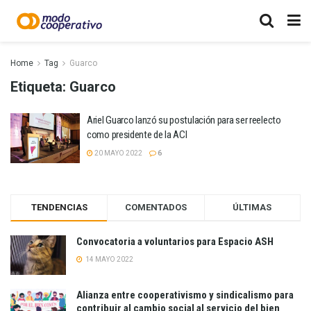
Home
Tag
Guarco
Etiqueta:
Guarco
Ariel Guarco lanzó su postulación para ser reelecto
como presidente de la ACI
20 MAYO 2022
6
TENDENCIAS
COMENTADOS
ÚLTIMAS
Convocatoria a voluntarios para Espacio ASH
14 MAYO 2022
Alianza entre cooperativismo y sindicalismo para
contribuir al cambio social al servicio del bien