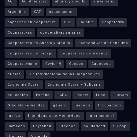
ACI
ACI Americas
ahorro y crédito
aniversario
Argentina
CAF
capacitación
capacitación cooperativa
CCU
Colonia
cooperativa
Cooperativas
cooperativas agrarias
Cooperativas de Ahorro y Crédito
Cooperativas de Consumo
cooperativas de trabajo
cooperativas de vivienda
Cooperativismo
Covid-19
Cucacc
Cudecoop
cursos
Día Internacional de las Cooperativas
Economía Social
Economía Social y Solidaria
educación
España
FCPU
Fecovi
Fucc
Fucvam
Graciela Fernández
género
Inacoop
Incubacoop
Inefop
Intendencia de Montevideo
Internacional
llamados
Paysandú
Procoop
solidaridad
SíCoop
Uruguay
Vivienda