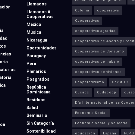
capacitación cooperativa
C
Llamados
ación
Colonia
cooperativa
Llamados A
Cooperativas
Cooperativas
México
ia
cooperativas agrarias
Música
dad
Nicaragua
Cooperativas de Ahorro y Crédit
tos
Oportunidades
Cooperativas de Consumo
ncias
Paraguay
oría
cooperativas de trabajo
Perú
atorios
Plenarios
cooperativas de vivienda
toria
Posgrados
Cooperativismo
Covid-19
ica
República
Dominicana
Cucacc
Cudecoop
curso
Residuos
Día Internacional de las Cooper
Salud
Economía Social
Seminario
r
Sin Categoría
Economía Social y Solidaria
ión
Sostenibilidad
educación
España
FCPU