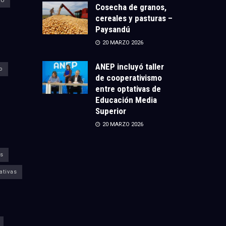
CU
Cosecha de granos,
cereales y pasturas –
Paysandú
20 MARZO 2026
ANEP incluyó taller
o
de cooperativismo
entre optativas de
Educación Media
Superior
20 MARZO 2026
s
ativas