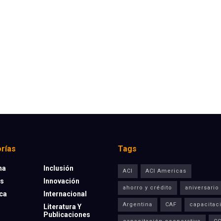
rías
Tags
na
Inclusión
ACI
ACI Americas
os
Innovación
ahorro y crédito
aniversario
eca
Internacional
Argentina
CAF
capacitac
Literatura Y
Publicaciones