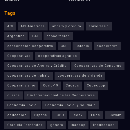
Tags
ACI
ACI Americas
ahorro y crédito
aniversario
Argentina
CAF
capacitación
capacitación cooperativa
CCU
Colonia
cooperativa
Cooperativas
cooperativas agrarias
Cooperativas de Ahorro y Crédito
Cooperativas de Consumo
cooperativas de trabajo
cooperativas de vivienda
Cooperativismo
Covid-19
Cucacc
Cudecoop
cursos
Día Internacional de las Cooperativas
Economía Social
Economía Social y Solidaria
educación
España
FCPU
Fecovi
Fucc
Fucvam
Graciela Fernández
género
Inacoop
Incubacoop