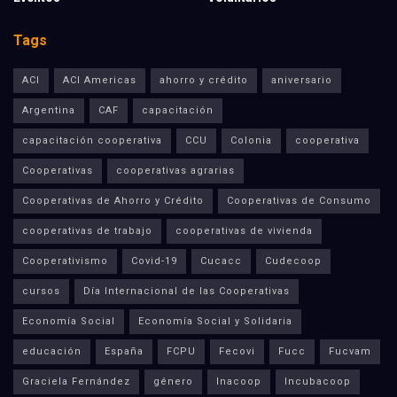
Tags
ACI
ACI Americas
ahorro y crédito
aniversario
Argentina
CAF
capacitación
capacitación cooperativa
CCU
Colonia
cooperativa
Cooperativas
cooperativas agrarias
Cooperativas de Ahorro y Crédito
Cooperativas de Consumo
cooperativas de trabajo
cooperativas de vivienda
Cooperativismo
Covid-19
Cucacc
Cudecoop
cursos
Día Internacional de las Cooperativas
Economía Social
Economía Social y Solidaria
educación
España
FCPU
Fecovi
Fucc
Fucvam
Graciela Fernández
género
Inacoop
Incubacoop