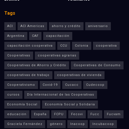
Tags
ACI
ACI Americas
ahorro y crédito
aniversario
Argentina
CAF
capacitación
capacitación cooperativa
CCU
Colonia
cooperativa
Cooperativas
cooperativas agrarias
Cooperativas de Ahorro y Crédito
Cooperativas de Consumo
cooperativas de trabajo
cooperativas de vivienda
Cooperativismo
Covid-19
Cucacc
Cudecoop
cursos
Día Internacional de las Cooperativas
Economía Social
Economía Social y Solidaria
educación
España
FCPU
Fecovi
Fucc
Fucvam
Graciela Fernández
género
Inacoop
Incubacoop