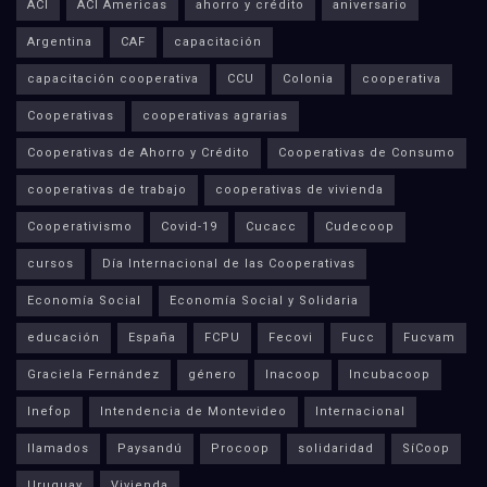
ACI
ACI Americas
ahorro y crédito
aniversario
Argentina
CAF
capacitación
capacitación cooperativa
CCU
Colonia
cooperativa
Cooperativas
cooperativas agrarias
Cooperativas de Ahorro y Crédito
Cooperativas de Consumo
cooperativas de trabajo
cooperativas de vivienda
Cooperativismo
Covid-19
Cucacc
Cudecoop
cursos
Día Internacional de las Cooperativas
Economía Social
Economía Social y Solidaria
educación
España
FCPU
Fecovi
Fucc
Fucvam
Graciela Fernández
género
Inacoop
Incubacoop
Inefop
Intendencia de Montevideo
Internacional
llamados
Paysandú
Procoop
solidaridad
SíCoop
Uruguay
Vivienda