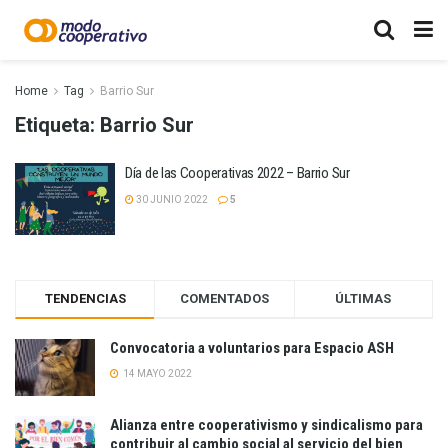
Home
Tag
Barrio Sur
Etiqueta:
Barrio Sur
Día de las Cooperativas 2022 – Barrio Sur
30 JUNIO 2022
5
TENDENCIAS
COMENTADOS
ÚLTIMAS
Convocatoria a voluntarios para Espacio ASH
14 MAYO 2022
Alianza entre cooperativismo y sindicalismo para
contribuir al cambio social al servicio del bien