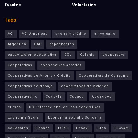
Eventos
Voluntarios
Tags
ACI
ACI Americas
ahorro y crédito
aniversario
Argentina
CAF
capacitación
capacitación cooperativa
CCU
Colonia
cooperativa
Cooperativas
cooperativas agrarias
Cooperativas de Ahorro y Crédito
Cooperativas de Consumo
cooperativas de trabajo
cooperativas de vivienda
Cooperativismo
Covid-19
Cucacc
Cudecoop
cursos
Día Internacional de las Cooperativas
Economía Social
Economía Social y Solidaria
educación
España
FCPU
Fecovi
Fucc
Fucvam