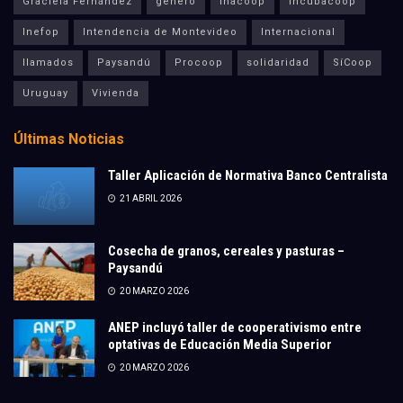
Graciela Fernández
género
Inacoop
Incubacoop
Inefop
Intendencia de Montevideo
Internacional
llamados
Paysandú
Procoop
solidaridad
SíCoop
Uruguay
Vivienda
Últimas Noticias
Taller Aplicación de Normativa Banco Centralista
21 ABRIL 2026
Cosecha de granos, cereales y pasturas –
Paysandú
20 MARZO 2026
ANEP incluyó taller de cooperativismo entre
optativas de Educación Media Superior
20 MARZO 2026