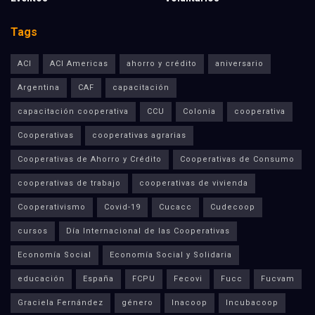
Tags
ACI
ACI Americas
ahorro y crédito
aniversario
Argentina
CAF
capacitación
capacitación cooperativa
CCU
Colonia
cooperativa
Cooperativas
cooperativas agrarias
Cooperativas de Ahorro y Crédito
Cooperativas de Consumo
cooperativas de trabajo
cooperativas de vivienda
Cooperativismo
Covid-19
Cucacc
Cudecoop
cursos
Día Internacional de las Cooperativas
Economía Social
Economía Social y Solidaria
educación
España
FCPU
Fecovi
Fucc
Fucvam
Graciela Fernández
género
Inacoop
Incubacoop