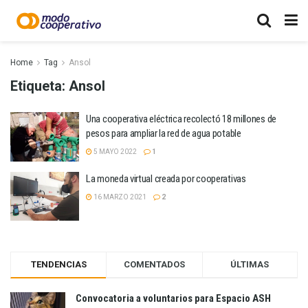
Home
Tag
Ansol
Etiqueta:
Ansol
Una cooperativa eléctrica recolectó 18 millones de
pesos para ampliar la red de agua potable
5 MAYO 2022
1
La moneda virtual creada por cooperativas
16 MARZO 2021
2
TENDENCIAS
COMENTADOS
ÚLTIMAS
Convocatoria a voluntarios para Espacio ASH