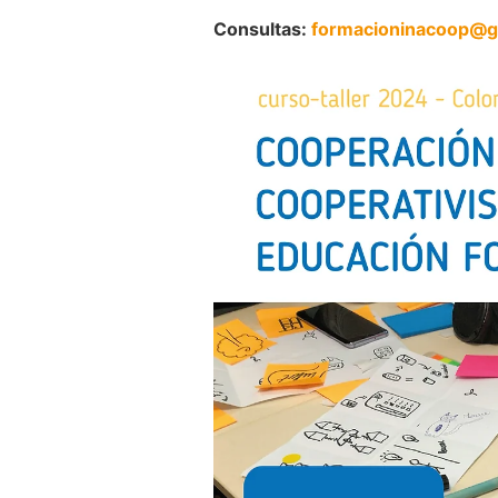
Consultas:
formacioninacoop@g