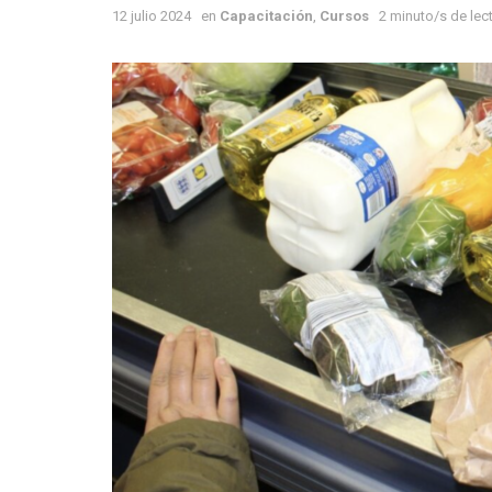
12 julio 2024
en
Capacitación
,
Cursos
2 minuto/s de lec