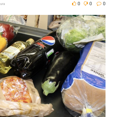
0
0
0
tura