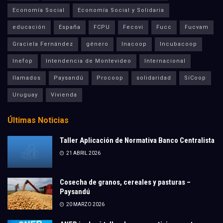
Economía Social
Economía Social y Solidaria
educación
España
FCPU
Fecovi
Fucc
Fucvam
Graciela Fernández
género
Inacoop
Incubacoop
Inefop
Intendencia de Montevideo
Internacional
llamados
Paysandú
Procoop
solidaridad
SíCoop
Uruguay
Vivienda
Últimas Noticias
Taller Aplicación de Normativa Banco Centralista
21 ABRIL 2026
Cosecha de granos, cereales y pasturas –
Paysandú
20 MARZO 2026